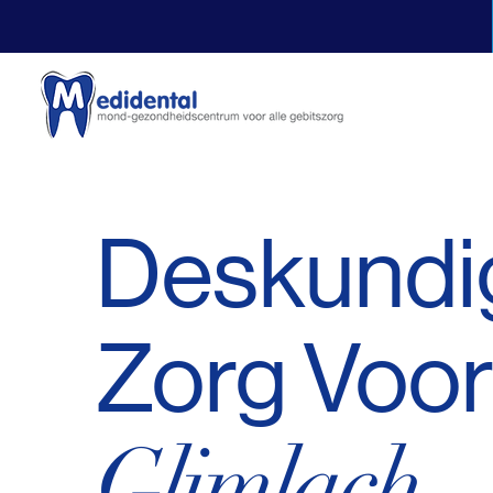
Deskundi
Zorg Voo
Glimlach
.​