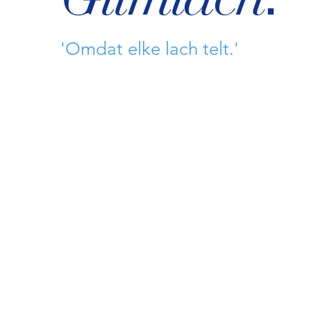
'Omdat elke lach telt.'
SPOED?
Bel: 0900-1515 (Mondzorg Poli)