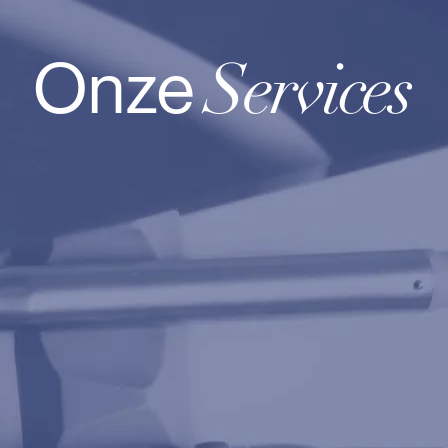
Services
Onze
hygenieste
Bescherme