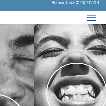
Bel ons direct: (023)-7119011