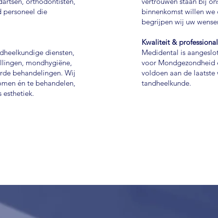
artsen, orthodontisten,
vertrouwen staan bij on
 personeel die
binnenkomst willen we 
begrijpen wij uw wense
Kwaliteit & professional
dheelkundige diensten,
Medidental is aangeslo
ullingen, mondhygiëne,
voor Mondgezondheid en
erde behandelingen. Wij
voldoen aan de laatste 
omen én te behandelen,
tandheelkunde.
s esthetiek.