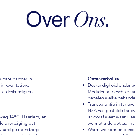
Ons
Over
.
wbare partner in
Onze werkwijze
in kwalitatieve
Deskundigheid onder één
jk, deskundig en
Medidental beschikbaa
bepalen welke behandeli
Transparantie in tariev
NZA vastgestelde tarie
jlweg 148C, Haarlem, en
u vooraf weet waar u a
de overtuiging dat
we met u de opties, ma
gwaardige mondzorg.
Warm welkom en persoo