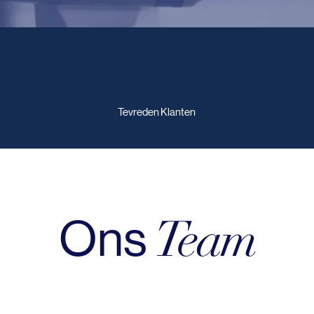
3000+
Tevreden Klanten
Team
Ons