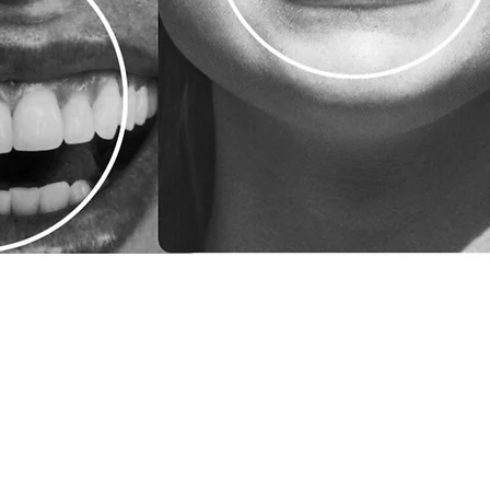
ZIJLWEG 148C
2015 BJ HAARLEM