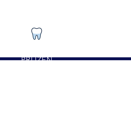
TRANSPARANTE
PRIJZEN
Wij bieden u de beste mondzorg
tegen een gunstig tarief. Heldere
prijzen, zodat u nooit voor
verrassingen komt te staan.