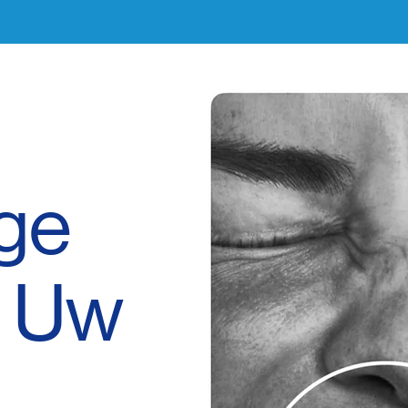
ge
r Uw