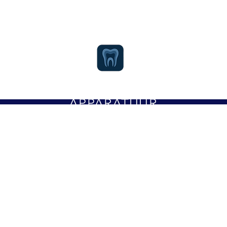
MODERNE
APPARATUUR
Onze nieuwe scanner, de 3Shape
Trios 3 is een van de meest
populaire intra-orale scanners in
de tandheelkunde.