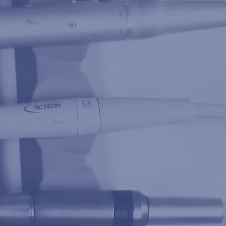
tie
Impla
logie
Parod