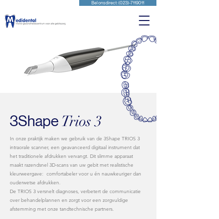
Bel ons direct: (023)-7119011
Trios 3
3Shape
In onze praktijk maken we gebruik van de 3Shape TRIOS 3
intraorale scanner, een geavanceerd digitaal instrument dat
het traditionele afdrukken vervangt. Dit slimme apparaat
maakt razendsnel 3D-scans van uw gebit met realistische
kleurweergave: comfortabeler voor u én nauwkeuriger dan
ouderwetse afdrukken.
De TRIOS 3 versnelt diagnoses, verbetert de communicatie
over behandelplannen en zorgt voor een zorgvuldige
afstemming met onze tandtechnische partners.