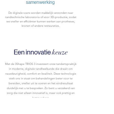
samenwerking
De digitale scans worden makkelijk verzonden naar
tandtechnische laboratoria of voor 3D-productie, zodat
we sneller en efficiënter kunnen werken aan protheses,
kronen of andere restauraties.
Een innovatie
keuze
Met de 3Shape TRIOS 3 investeert onze tandartspraktijk
in moderne, digitale tandheelkunde die draait om
nauwkeurigheid, comfort en kwaliteit. Deze technologie
stelt ons in staat om behandelingen beter voor te
bereiden, sneller uit te voeren en het eindresultaat
duidelijk met u te bespreken. Zo bent u verzekerd van
zorg die niet alleen innovatief is, maar ook prettig en
betrouwbaar.