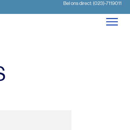
Bel ons direct: (023)-7119011
S